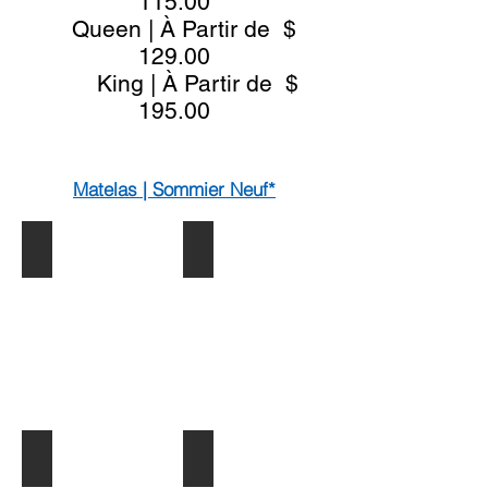
115.00
Queen | À Partir de $
129.00
King | À Partir de $
195
.00
Matelas | Sommier Neuf*
Matelas + Sommier Double XL
Matelas + Sommier Double XL
#CS400XL
#CP215XL
Double
Double
54"x80"
54"x80"
Matelas
Matelas
+
+
Sommier
Sommier
$269.00
$279.00
Matelas + Sommier Double XL
Matelas + Sommier Double XL
#PD302XL
#DP405XL